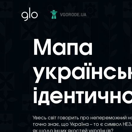
Мапа
українсь
ідентично
Увесь світ говорить про непереможний 
точно знає, що Україна – то є символ Н
як щодо інших якостей українців?