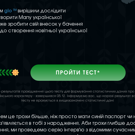
glo
TM
ом
вирішили дослідити
творити Мапу української
же зробити свій внесок у бачення
я до створення новітньої української
ПРОЙТИ ТЕСТ*
ір результатів проходження цього тесту для формування статистичних даних про
їнського характеру - завершився 05.12. Інформуємо вас, що наразі результат в
тесту не врахується в вищезазначені статистичні дані
ем це трохи більше, ніж просто мати синій паспорт чи 
 з'являється в тобі з народження. Аби трохи глибше до
ння, ми проведемо серію інтерв'ю з відомими сучасни