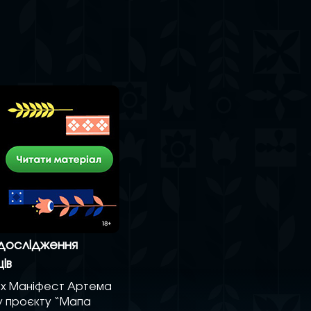
 дослідження
ів
ах Маніфест Артема
у проєкту “Мапа