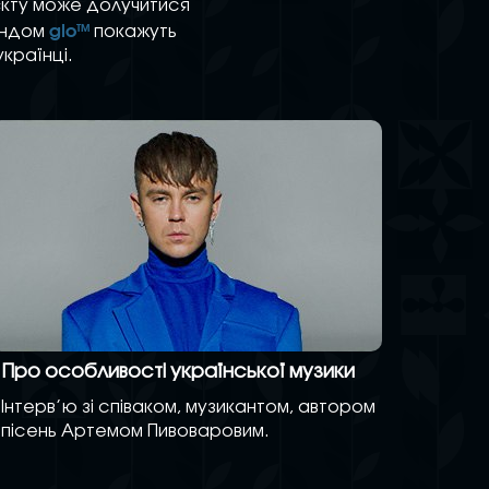
єкту може долучитися
glo
TM
рендом
покажуть
українці.
Про особливості української музики
Інтерв’ю зі співаком, музикантом, автором
пісень Артемом Пивоваровим.