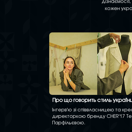
дізнаємося,
кожен укра
Про що говорить стиль українц
Інтерв'ю зі співвласницею та кр
директоркою бренду CHER'17 Т
Парфільєвою.