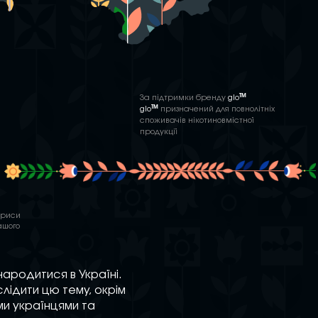
TM
За підтримки бренду
glo
TM
glo
призначений для повнолітніх
споживачів нікотиновмістної
продукції
 риси
ашого
народитися в Україні.
слідити цю тему, окрім
ми українцями та