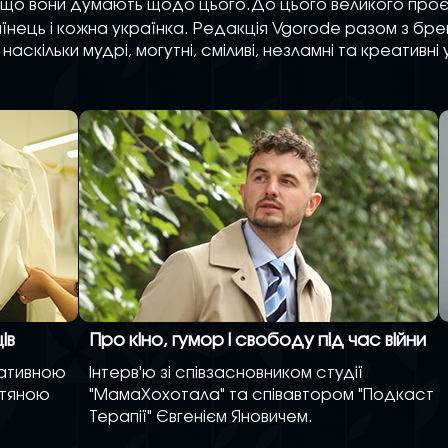
 що вони думають щодо цього.До цього великого про
їнець і кожна українка. Редакція Vgorode разом з б
наскільки мудрі, могутні, сміливі, незламні та креативні 
ів
Про кіно, гумор і свободу під час війни
еативною
Інтерв'ю зі співзасновником студії
етяною
"МамаХохотала" та співавтором "Подкаст
Терапії" Євгенієм Яновичем.