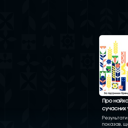
Про найха
сучасних 
Результати
показав, щ