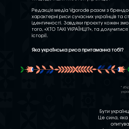
Редакція медіа Vgorode разом з бренд
характерні риси сучасних українців та с
ідентичності. Завдяки проєкту кожен змо
того, «ХТО ТАКІ УКРАЇНЦІ?», та долучитис
історії.
Яка українська риса притаманна тобі?
* зб
укра
Бути українц
Це сила, яка
опитува