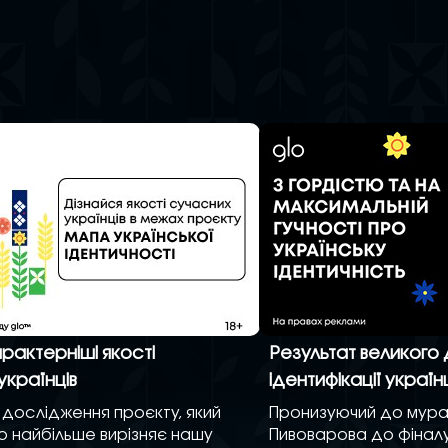
рактерніші якості
Результат великого
українців
ідентифікації українц
 дослідження проєкту, який
Пронизуючий до мур
о найбільше вирізняє нашу
Пивоварова до фінал